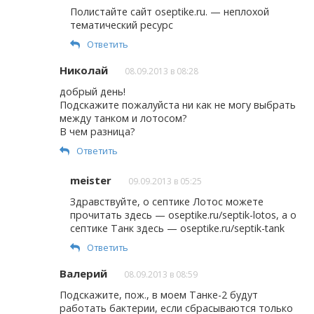
Полистайте сайт oseptike.ru. — неплохой
тематический ресурс
Ответить
Николай
08.09.2013 в 08:28
добрый день!
Подскажите пожалуйста ни как не могу выбрать
между танком и лотосом?
В чем разница?
Ответить
meister
09.09.2013 в 05:25
Здравствуйте, о септике Лотос можете
прочитать здесь — oseptike.ru/septik-lotos, а о
септике Танк здесь — oseptike.ru/septik-tank
Ответить
Валерий
08.09.2013 в 08:59
Подскажите, пож., в моем Танке-2 будут
работать бактерии, если сбрасываются только