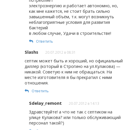
потребляет
электроэнергию и работает автономно, но,
как мне кажется, не стоит брать сильно
завышенный объём, т.к. могут возникнуть
неблагоприятные условия для развития
бактерий
в любом случае, Удачи в строительстве!
Ответить
Slashs
20.07.2012 в 08:31
септик может быть и хороший, но официальный
диллер (который в Строгино на ул.Кулакова) —
никакой. Советую к ним не обращаться. На
месте изготовителя я бы прекратил с ними
отношения.
Ответить
Sdelay_remont
20.07.2012 в 14:13
Здравствуйте! а что не так с септиком на
улице Кулакова? или только обслуживающий
персонал такой?)