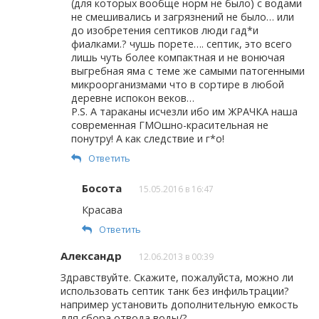
(для которых вообще норм не было) с водами
не смешивались и загрязнений не было… или
до изобретения септиков люди гад*и
фиалками.? чушь порете…. септик, это всего
лишь чуть более компактная и не вонючая
выгребная яма с теме же самыми патогенными
микроорганизмами что в сортире в любой
деревне испокон веков…
P.S. А тараканы исчезли ибо им ЖРАЧКА наша
современная ГМОшно-красительная не
понутру! А как следствие и г*о!
Ответить
Босота
15.05.2016 в 16:47
Красава
Ответить
Александр
12.06.2013 в 00:39
Здравствуйте. Скажите, пожалуйста, можно ли
использовать септик танк без инфильтрации?
например установить дополнительную емкость
для сбора отвода воды/?