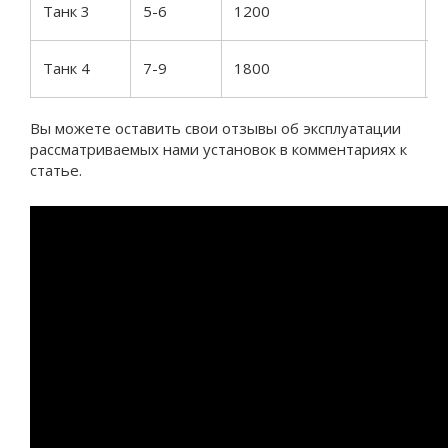
Танк 3
5-6
1200
2
Танк 4
7-9
1800
3
Вы можете оставить свои отзывы об эксплуатации
рассматриваемых нами установок в комментариях к
статье.