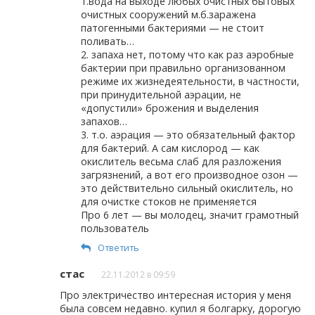
1.вода на выходе любых очистных бытовых
очистных сооружений м.б.заражена
патогенными бактериями — не стоит
поливать…
2. запаха нет, потому что как раз аэробные
бактерии при правильно организованном
режиме их жизнедеятельности, в частности,
при принудительной аэрации, не
«допустили» брожения и выделения
запахов…
3. т.о. аэрация — это обязательный фактор
для бактерий. А сам кислород — как
окислитель весьма слаб для разложения
загрязнений, а вот его производное озон —
это действительно сильный окислитель, но
для очистке стоков не применяется
Про 6 лет — вы молодец, значит грамотный
пользователь
Ответить
стас
22.11.2012 в 09:59
Про электричество интересная история у меня
была совсем недавно. купил я болгарку, дорогую