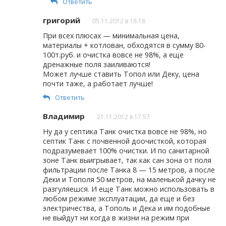
Ответить
григорий
05.11.2012 в 18:18
При всех плюсах — минимальная цена,
материалы + котлован, обходятся в сумму 80-
100т.руб. и очистка вовсе не 98%, а еще
дренажные поля заиливаются!
Может лучше ставить Топол или Деку, цена
почти таже, а работает лучше!
Ответить
Владимир
21.11.2012 в 17:57
Ну да у септика Танк очистка вовсе не 98%, но
септик Танк с почвенной доочисткой, которая
подразумевает 100% очистки. И по санитарной
зоне Танк выигрывает, так как сан зона от поля
фильтрации после Танка 8 — 15 метров, а после
Деки и Тополя 50 метров, на маленькой дачку не
разгуляешся. И еще Танк можно использовать в
любом режиме эксплуатации, да еще и без
электричества, а Тополь и Дека и им подобные
не выйдут ни когда в жизни на режим при