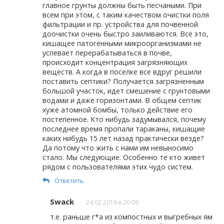
главное грунты должны быть песчаными. При
всем при этом, с таким качеством очистки поля
фильтрации и пр. устройства для почвенной
доочистки очень быстро заиливаются. Всё это,
кишащее патогенными микроорганизмами не
успевает перерабатываться в почве,
происходит концентрация загрязняющих
веществ. А когда в поселке все вдруг решили
поставить септики? Получается загрязненным
большой участок, идет смешение с грунтовыми
водами и даже горизонтами. В общем септик
хуже атомной бомбы, только действие его
постепенное. Кто нибудь задумывался, почему
последнее время пропали тараканы, кишащие
каких нибудь 15 лет назад практически везде?
Да потому что жить с нами им невыносимо
стало. Мы следующие. Особенно те кто живет
рядом с пользователями этих чудо систем.
Ответить
Swack
24.02.2016 в 20:09
т.е. раньше г*а из компостных и выгребных ям