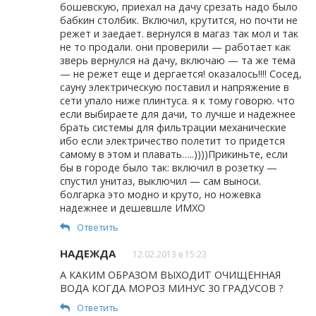
бошевскую, приехал на дачу срезать надо было
бабкин столбик. Включил, крутится, но почти не
режет и заедает. вернулся в магаз так мол и так
не то продали. они проверили — работает как
зверь вернулся на дачу, включаю — та же тема
— не режет еще и дергается! оказалось!!!! Сосед,
сауну электрическую поставил и напряжение в
сети упало ниже плинтуса. я к тому говорю. что
если выбираете для дачи, то лучше и надежнее
брать системы для фильтрации механические
ибо если электричество полетит то придется
самому в этом и плавать…..))))Прикиньте, если
бы в городе было так: включил в розетку —
спустил унитаз, выключил — сам выноси.
болгарка это модно и круто, но ножевка
надежнее и дешевшле ИМХО
Ответить
НАДЕЖДА
12.02.2013 в 15:23
А КАКИМ ОБРАЗОМ ВЫХОДИТ ОЧИЩЕННАЯ
ВОДА КОГДА МОРОЗ МИНУС 30 ГРАДУСОВ ?
Ответить