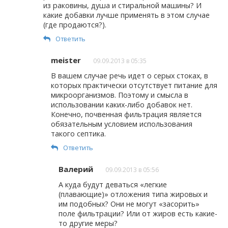
из раковины, душа и стиральной машины? И
какие добавки лучше применять в этом случае
(где продаются?).
Ответить
meister
09.09.2013 в 05:35
В вашем случае речь идет о серых стоках, в
которых практически отсутствует питание для
микроорганизмов. Поэтому и смысла в
использовании каких-либо добавок нет.
Конечно, почвенная фильтрация является
обязательным условием использования
такого септика.
Ответить
Валерий
09.09.2013 в 05:56
А куда будут деваться «легкие
(плавающие)» отложения типа жировых и
им подобных? Они не могут «засорить»
поле фильтрации? Или от жиров есть какие-
то другие меры?